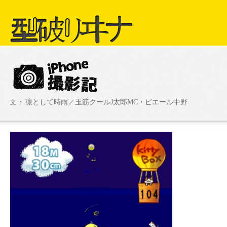
型破リヰナ
凛として時雨／玉筋クールJ太郎MC・ピエール中野
文 ：
ライブ・イベント情報
SHOW LIVE R
アヴ様