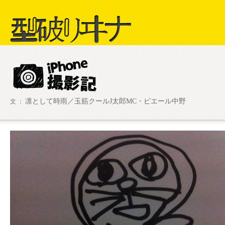
型破リヰナ
凛として時雨／玉筋クールJ太郎MC・ピエール中野
文 ：
ライブ・イベント情報
SHOW LIVE R
アヴ様