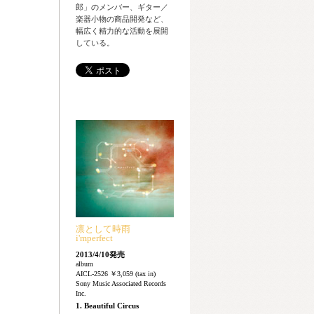
郎」のメンバー、ギター／
楽器小物の商品開発など、
幅広く精力的な活動を展開
している。
凛として時雨
i'mperfect
2013/4/10発売
album
AICL-2526 ￥3,059 (tax in)
Sony Music Associated Records
Inc.
1. Beautiful Circus