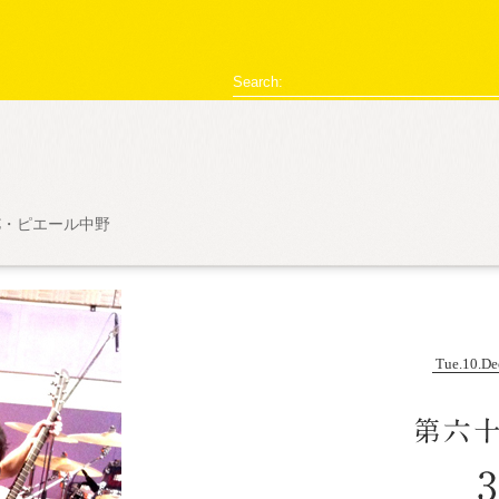
型破リヰナ
Search:
C・ピエール中野
ライブ・イベント情報
SHOW LIVE REPORT
アヴ様のお部屋
対談
恋の新
Tue.10.De