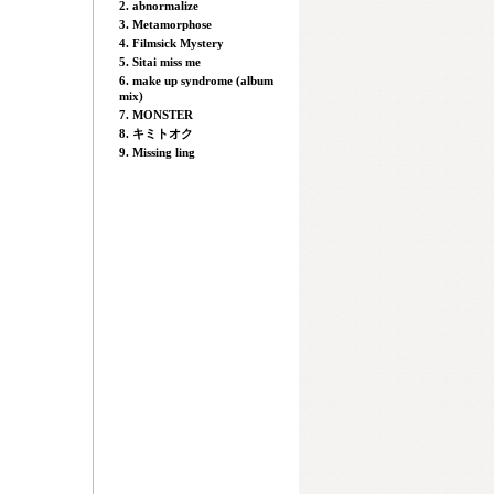
2. abnormalize
3. Metamorphose
4. Filmsick Mystery
5. Sitai miss me
6. make up syndrome (album
mix)
7. MONSTER
8. キミトオク
9. Missing ling