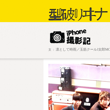
凛として時雨／玉筋クールJ太郎M
文 ：