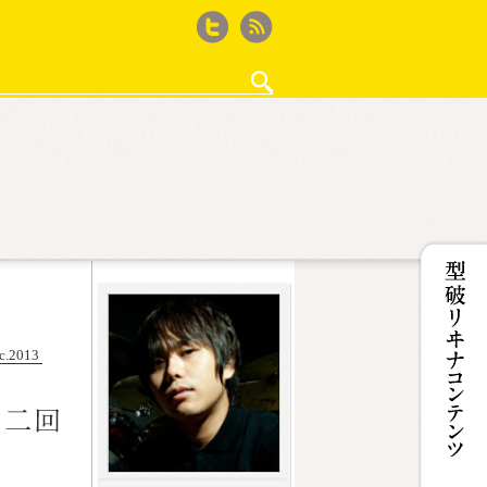
Twitter
feed
・作法
ゲーム再考
徒然ウィード
ザ50回転ズ
鈴木淳史の｢WEBサイト作るから何か書いて｣と
iPhone撮影記
カフェ・ド・Jカルパリ
ココノコレ
型破リヰナの輪
女王のコラ
c.2013