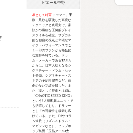
ピエール中野
凛として時雨
ドラマー。手
数・足数を駆使した高度な
テクニックと表現力で、豪
快かつ繊細な圧倒的プレイ
スタイルを確立。サブカル
的な独自の視点と卑猥なマ
イク・パフォーマンスでご
く一部のファンから熱狂的
な支持を得ている。ドラ
ム・メーカーであるTAMA
からは、日本人初となるシ
グネチャー・ドラム・セッ
ト発売、シグネチャー・ス
ネアの予約即完売など、前
例のない功績を残した。ま
た、凛として時雨とは別に
「CHAOTIC SPEED KING」
という3人組即興ユニットで
も活躍しており、ドラマー
としての可能性を模索し広
げている。また、DJやコラ
ム連載（リズム＆ドラム・
マガジンなど）、ヒップホ
ップ集団「玉筋クールJ太