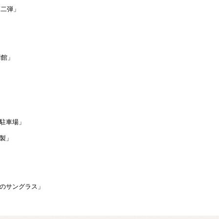
伯第二弾」
」
美術館」
ーの駐車場」
剥製」
んモデルのサングラス」