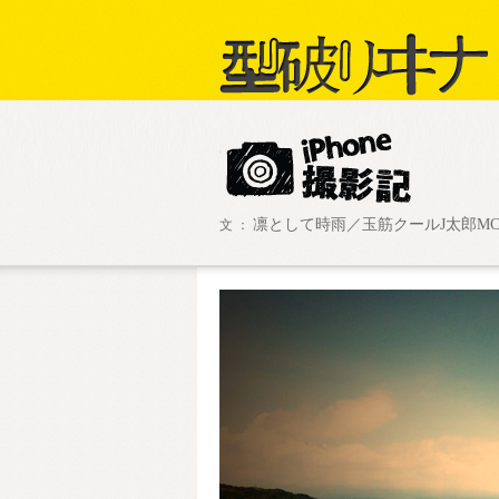
凛として時雨／玉筋クールJ太郎M
文 ：