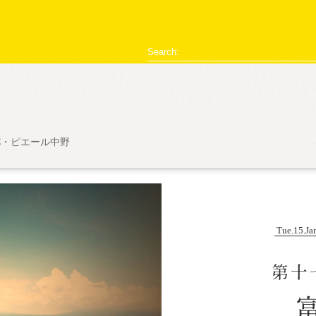
型破リヰナ
Search:
C・ピエール中野
ライブ・イベント情報
SHOW LIVE REPORT
アヴ様のお部屋
対談
恋の新
Tue.15.Ja