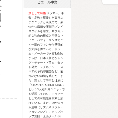
ピエール中野
凛として時雨
ドラマー。手
数・足数を駆使した高度な
テクニックと表現力で、豪
快かつ繊細な圧倒的プレイ
スタイルを確立。サブカル
的な独自の視点と卑猥なマ
イク・パフォーマンスでご
く一部のファンから熱狂的
な支持を得ている。ドラ
ム・メーカーであるTAMA
からは、日本人初となるシ
グネチャー・ドラム・セッ
ト発売、シグネチャー・ス
ネアの予約即完売など、前
例のない功績を残した。ま
た、凛として時雨とは別に
「CHAOTIC SPEED KING」
という3人組即興ユニットで
も活躍しており、ドラマー
としての可能性を模索し広
げている。また、DJやコラ
ム連載（リズム＆ドラム・
マガジンなど）、ヒップホ
ップ集団「玉筋クールJ太