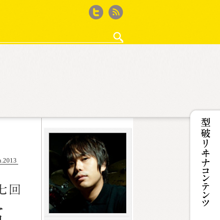
Twitter
feed
・作法
ゲーム再考
徒然ウィード
ザ50回転ズ
鈴木淳史の｢WEBサイト作るから何か書いて｣と
iPhone撮影記
カフェ・ド・Jカルパリ
ココノコレ
型破リヰナの輪
女王のコラ
n.2013