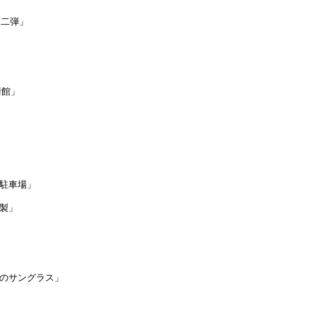
伯第二弾」
」
美術館」
ーの駐車場」
剥製」
んモデルのサングラス」