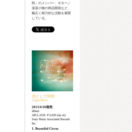
郎」のメンバー、ギター／
楽器小物の商品開発など、
幅広く精力的な活動を展開
している。
凛として時雨
i'mperfect
2013/4/10発売
album
AICL-2526 ￥3,059 (tax in)
Sony Music Associated Records
Inc.
1. Beautiful Circus