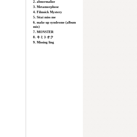
2. abnormalize
3. Metamorphose
4. Filmsick Mystery
5. Sitai miss me
6. make up syndrome (album
mix)
7. MONSTER
8. キミトオク
9. Missing ling