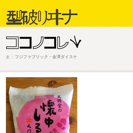
型破リヰナ
フジファブリック・金澤ダイスケ
文 ：
ライブ・イベント情報
SHOW LIVE R
アヴ様