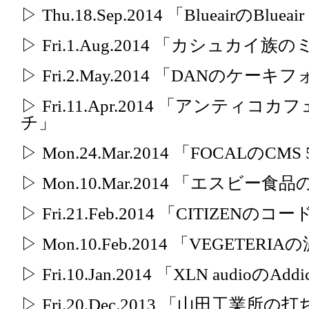
▷ Thu.18.Sep.2014 「BlueairのBlueair
▷ Fri.1.Aug.2014 「カシュカイ
▷ Fri.2.May.2014 「DANのケー
▷ Fri.11.Apr.2014 「アンテ
チ」
▷ Mon.24.Mar.2014 「FOCALのCMS
▷ Mon.10.Mar.2014 「エス
▷ Fri.21.Feb.2014 「CITIZE
▷ Mon.10.Feb.2014 「VEGETE
▷ Fri.10.Jan.2014 「XLN audioのAddi
▷ Fri.20.Dec.2013 「山田工業