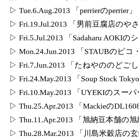
▷ Tue.6.Aug.2013 「perrierのperrier」
▷ Fri.19.Jul.2013 「男前豆
▷ Fri.5.Jul.2013 「Sadaharu AO
▷ Mon.24.Jun.2013 「STAUB
▷ Fri.7.Jun.2013 「たねやの
▷ Fri.24.May.2013 「Soup Stock
▷ Fri.10.May.2013 「UYEKIの
▷ Thu.25.Apr.2013 「MackieのDL16
▷ Thu.11.Apr.2013 「旭納豆本舗
▷ Thu.28.Mar.2013 「川島米穀店の