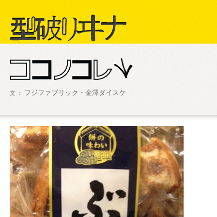
型破リヰナ
フジファブリック・金澤ダイスケ
文 ：
ライブ・イベント情報
SHOW LIVE R
アヴ様