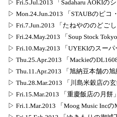
▷ Fri.5.Jul.2013 「Sadaharu AO
▷ Mon.24.Jun.2013 「STAUB
▷ Fri.7.Jun.2013 「たねやの
▷ Fri.24.May.2013 「Soup Stock
▷ Fri.10.May.2013 「UYEKIの
▷ Thu.25.Apr.2013 「MackieのDL16
▷ Thu.11.Apr.2013 「旭納豆本舗
▷ Thu.28.Mar.2013 「川島米穀店の
▷ Fri.15.Mar.2013 「重慶飯店の月餅
▷ Fri.1.Mar.2013 「Moog Music I