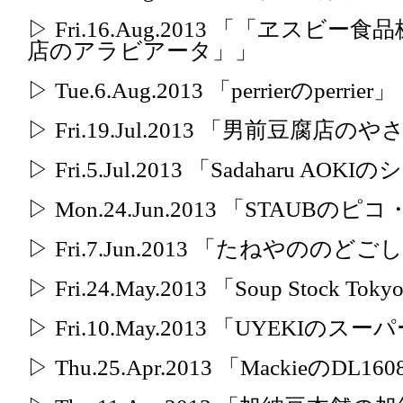
▷ Fri.16.Aug.2013 「「ヱス
店のアラビアータ」」
▷ Tue.6.Aug.2013 「perrierのperrier」
▷ Fri.19.Jul.2013 「男前豆
▷ Fri.5.Jul.2013 「Sadaharu AO
▷ Mon.24.Jun.2013 「STAUB
▷ Fri.7.Jun.2013 「たねやの
▷ Fri.24.May.2013 「Soup Stock
▷ Fri.10.May.2013 「UYEKIの
▷ Thu.25.Apr.2013 「MackieのDL16