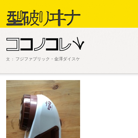
型破リヰナ
フジファブリック・金澤ダイスケ
文 ：
ライブ・イベント情報
SHOW LIVE R
アヴ様