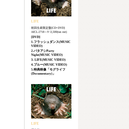
LIFE
初回生産限定盤[CD+DVD]
AICL-2718～9 \3,500(tax out)
[DVD]
1.フラッシュダンス(MUSIC
VIDEO)
2.バタアシParty
Night(MUSIC VIDEO)
3. LIFE(MUSIC VIDEO)
4.ブルー(MUSIC VIDEO)
5.特典映像「モグライフ
(Documentary)」
LIFE