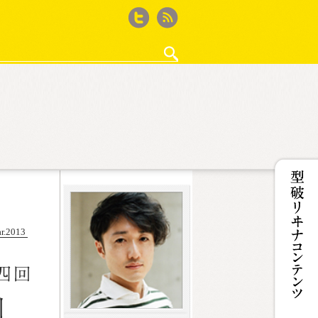
Twitter
feed
・作法
ゲーム再考
徒然ウィード
ザ50回転ズ
鈴木淳史の｢WEBサイト作るから何か書いて｣と
iPhone撮影記
カフェ・ド・Jカルパリ
ココノコレ
型破リヰナの輪
女王のコラ
r.2013