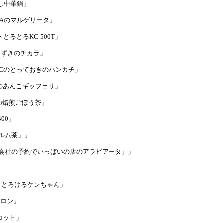
ち出し中華鍋」
ia da ISAのマルゲリータ」
ットとるとるKC-500T」
社のあずきのチカラ」
UJIFABRICのとっておきのハンカチ」
ーソンのあんこギッフェリ」
かんの焙煎ごぼう茶」
400」
のユルム茶」」
ー食品株式会社の予約でいっぱいの店のアラビアータ」」
やさしくとろけるケンちゃん」
ショコロン」
・ココット」