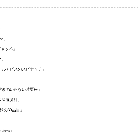
ルト」
nse」
ニギャッペ」
ーク」
カフェ アルアビスのスピナッチ」
」
品の水溶きのいらない片栗粉」
ードレス温湿度計」
の濃厚緑の30品目」
」
e Keys」