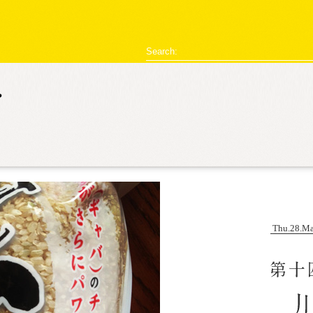
型破リヰナ
Search:
ライブ・イベント情報
SHOW LIVE REPORT
アヴ様のお部屋
対談
恋の新
Thu.28.Ma