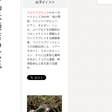
金澤ダイスケ
フジファブリック
のキーボ
ードとして2004年「桜の季
節」でメジャーデビュー。
ピアノ、オルガン、シン
セ、ムーグなどを狂騒的か
つロックテイスト満載なサ
ウンドでプレイする鍵盤奏
者。フジファブリックとし
ての活動以外にも、ツアー
サポート、スタジオセッシ
ョン、さらには多彩な趣味
を生かしてコラム連載、料
理取材など多方面で活躍
中。