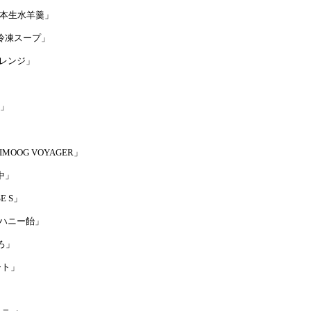
し一番本生水羊羹」
kyoの冷凍スープ」
ーオレンジ」
豆」
MINIMOOG VOYAGER」
殿中」
E S」
マヌカハニー飴」
いろ」
アート」