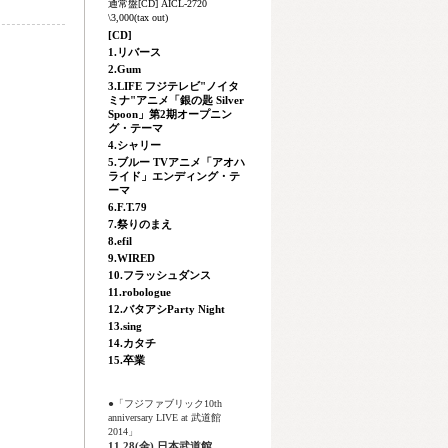
通常盤[CD] AICL-2720
\3,000(tax out)
[CD]
1.リバース
2.Gum
3.LIFE フジテレビ"ノイタ
ミナ"アニメ「銀の匙 Silver
Spoon」第2期オープニン
グ・テーマ
4.シャリー
5.ブルー TVアニメ「アオハ
ライド」エンディング・テ
ーマ
6.F.T.79
7.祭りのまえ
8.efil
9.WIRED
10.フラッシュダンス
11.robologue
12.バタアシParty Night
13.sing
14.カタチ
15.卒業
●「フジファブリック10th
anniversary LIVE at 武道館
2014」
11.28(金) 日本武道館