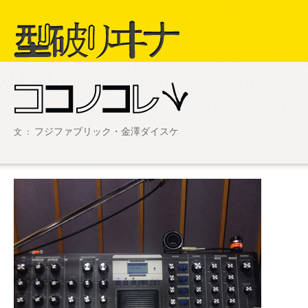
型破リヰナ
フジファブリック・金澤ダイスケ
文 ：
ライブ・イベント情報
SHOW LIVE R
アヴ様