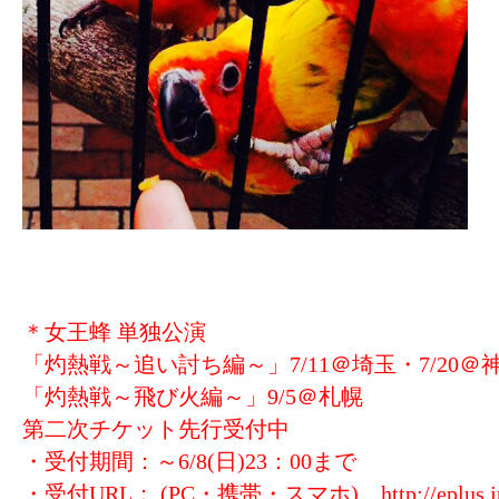
＊女王蜂 単独公演
「灼熱戦～追い討ち編～」7/11＠埼玉・7/20＠神
「灼熱戦～飛び火編～」9/5＠札幌
第二次チケット先行受付中
・受付期間：～6/8(日)23：00まで
・受付URL： (PC・携帯・スマホ)
http://eplus.