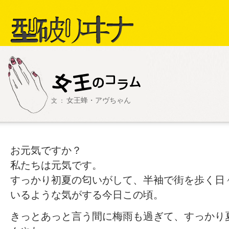
型破リヰナ
女王蜂・アヴちゃん
文 ：
ライブ・イベント情報
SHOW LIVE R
アヴ様
お元気ですか？
私たちは元気です。
すっかり初夏の匂いがして、半袖で街を歩く日
いるような気がする今日この頃。
きっとあっと言う間に梅雨も過ぎて、すっかり