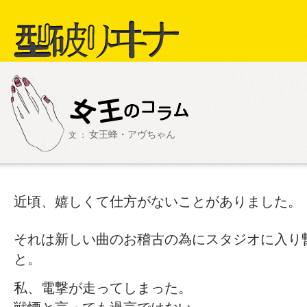
型破リヰナ
女王蜂・アヴちゃん
文 ：
ライブ・イベント情報
SHOW LIVE R
アヴ様
近頃、嬉しくて仕方がないことがありました。
それは新しい曲のお稽古の為にスタジオに入り
と。
私、電撃が走ってしまった。