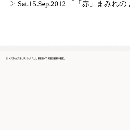
▷ Sat.15.Sep.2012 「「赤」まみ
© KATAYABURIINA ALL RIGHT RESERVED.