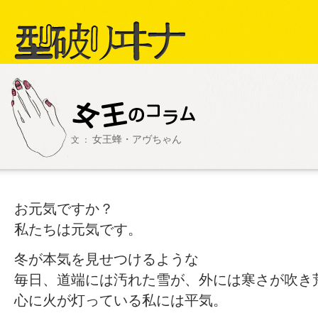
型破リヰナ
女王蜂・アヴちゃん
文 ：
ライブ・イベント情報
SHOW LIVE R
アヴ様
お元気ですか？
私たちは元気です。
冬が本気を見せつけるような
毎日、道端には汚れた雪が、外には寒さが吹き
心に火が灯っている私には平気。