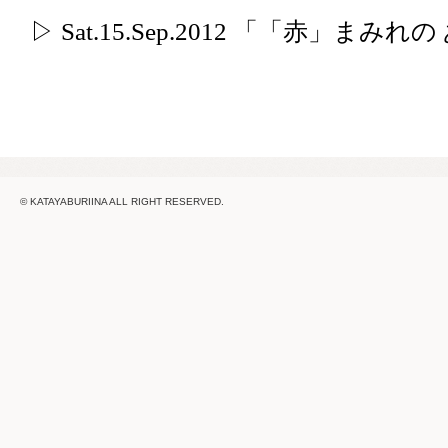
▷ Sat.15.Sep.2012 「「赤」まみ
© KATAYABURIINA ALL RIGHT RESERVED.