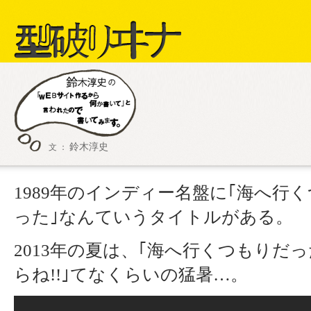
型破リヰナ
鈴木淳史
文 ：
ライブ・イベン
SHOW LI
1989年のインディー名盤に｢海へ行
った｣なんていうタイトルがある。
2013年の夏は、｢海へ行くつもりだ
らね!!｣てなくらいの猛暑…。