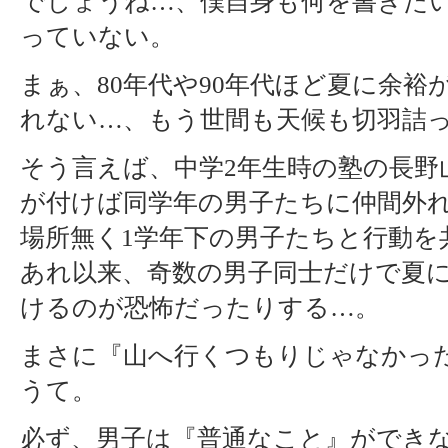
でしょうね…、僕自身も何を書きた
っていない。
まぁ、80年代や90年代ほど夏に余裕
れない…、もう世間も天候も切羽詰
そう言えば、中学2年生時の塾の長野
が付けば同学年の男子たちに仲間外
場所無く1学年下の男子たちと行動を
あれ以来、奇数の男子同士だけで夏
けるのが恐怖だったりする…。
まさに『山へ行くつもりじゃなかっ
うて。
必ず、男子は『普通なこと』ができ