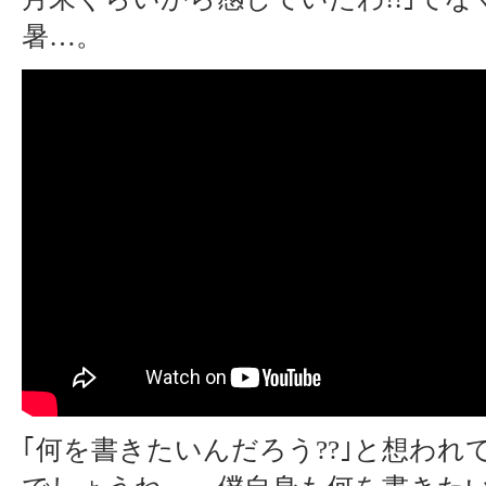
暑…。
｢何を書きたいんだろう??｣と想われ