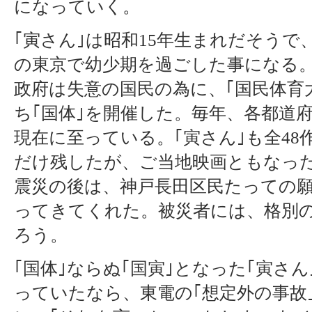
になっていく。
｢寅さん｣は昭和15年生まれだそうで
の東京で幼少期を過ごした事になる
政府は失意の国民の為に、｢国民体育
ち｢国体｣を開催した。毎年、各都道
現在に至っている。｢寅さん｣も全48
だけ残したが、ご当地映画ともなっ
震災の後は、神戸長田区民たっての
ってきてくれた。被災者には、格別
ろう。
｢国体｣ならぬ｢国寅｣となった｢寅さ
っていたなら、東電の｢想定外の事故