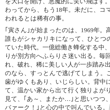
を大口を開け、悪魔的に笑い飛ばす。
わってから、もう18年。未だに、コ
われるとは稀有の事。
｢寅さん｣が始まったのは、1969年
誰もがシャカリキになって、ひとつ
ていた時代。一億総働き蜂化する中、
りが別方向へふらりさ迷い出る。毎
れ、破れ、稀に美しい人が一歩踏み
のなら、すっとんで逃げてしまう。
歯がゆくもあり、いじらしい。背中
て、温かい家から出て行く独りよがり
見て、｢あ～、またか…｣と思いつつ
バァーク！｣と心の中で叫んでいる。