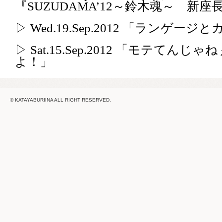
『SUZUDAMA’12～鈴木魂～ 新
▷ Wed.19.Sep.2012 「ランゲー
▷ Sat.15.Sep.2012 「モテ
よ！」
© KATAYABURIINA ALL RIGHT RESERVED.