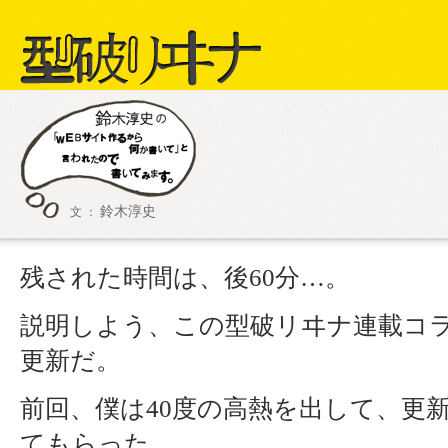
型破リヰナ
鈴木淳史
文 ：
ライブ・イベン
SHOW LI
残された時間は、後60分…。
説明しよう、この型破リヰナ連載コ
更新だ。
前回、僕は40度の高熱を出して、更
てもらった。