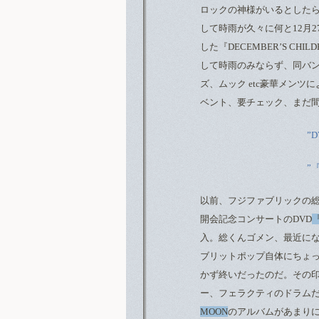
ロックの神様がいるとした
して時雨が久々に何と12月
した『DECEMBER’S CHIL
して時雨のみならず、同バン
ズ、ムック etc豪華メン
ベント、要チェック、まだ
”D
”
以前、フジファブリックの総
開会記念コンサートのDVD
入。総くんゴメン、最近に
ブリットポップ自体にちょっ
かず終いだったのだ。その
ー、フェラクティのドラム
MOON
のアルバムがあまり