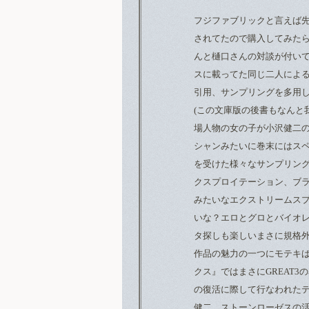
フジファブリックと言えば
されてたので購入してみたら
んと樋口さんの対談が付い
スに載ってた同じ二人によ
引用、サンプリングを多用
(この文庫版の後書もなんと
場人物の女の子が小沢健二
シャンみたいに巻末にはス
を受けた様々なサンプリン
クスプロイテーション、ブ
みたいなエクストリームス
いな？エロとグロとバイオ
タ探しも楽しいまさに規格
作品の魅力の一つにモテキ
クス』ではまさにGREAT3
の復活に際して行なわれたテ
健二、ストーンローゼスの