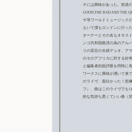
チには興味があった。前述の
GOOD,THE BAD AN
サ等ワールドミュージックの
もいて僕もロンドンに行っ
オーナーとその名もオネス
ンゴ共和国救済の為のアル
リの盲目の夫婦デュオ、アマ
のそのアフリカに対する好
と編集者的批評眼を同時に
ワークスに興味が湧いて来て
のライヴ、面白かった！想
フ』、曲はこのライヴでも
的な気持ち悪くていい曲（笑