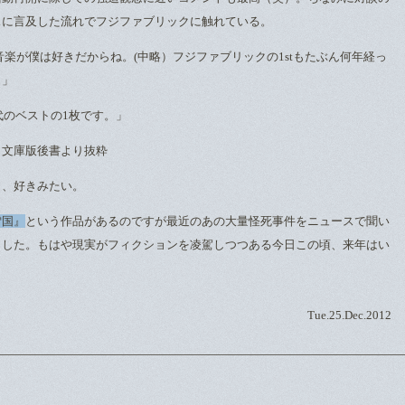
スに言及した流れでフジファブリックに触れている。
音楽が僕は好きだからね。(中略）フジファブリックの1stもたぶん何年経っ
。」
代のベストの1枚です。」
』文庫版後書より抜粋
ク、好きみたい。
雪国』
という作品があるのですが最近のあの大量怪死事件をニュースで聞い
ました。もはや現実がフィクションを凌駕しつつある今日この頃、来年はい
Tue.25.Dec.2012