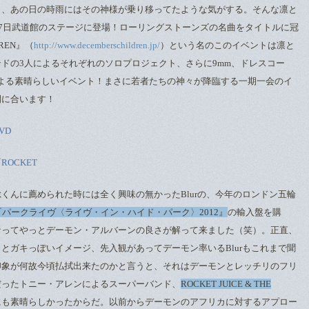
ら、あの日の時雨にはその神様が乗り移ってたような気がする。そんな凛と
27日武道館のステージに登場！ローリングストーンズの名曲をタイトルに冠
DREN』（
http://www.decemberschildren.jp/
）という名のこのイベントは凛と
ドの3人によるそれぞれのソロプロジェクト、さらに9mm、ドレスコー
ツによる素晴らしいイベント！まさに若者たちの神々が降臨する一期一会のイ
間に合います！
VD
『ROCKET
くんに薦められた時には全く興味の無かったBlurの、今年のロンドン五輪
『パークライヴ〈ライヴ・イン・ハイド・パーク〉2012』
の輸入盤を購
なってやっとデーモン・アルバーンの良さが解って来ました（笑）。正直、
とガキっぽいイメージ、先入観があってデーモン率いるBlurもこれまで聞
印象が何故今頃払拭出来たのかと言うと、それはデーモンとレッチリのフリ
だったトニー・アレンによるスーパーバンド、
ROCKET JUICE & THE
にも素晴らしかったからだ。以前からデーモンのアフリカに対するアプロー