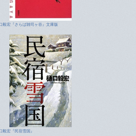
口毅宏『さらば雑司ヶ谷』文庫版
口毅宏『民宿雪国』