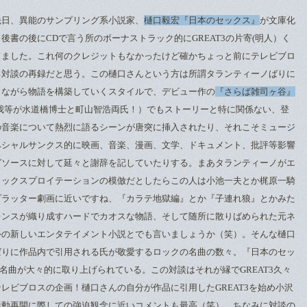
先日、異能のサンプリング系小説家、
樋口毅宏『日本のセックス』
が文庫化
後書の後にCDで言う所のボーナストラック的にGREAT3の片寄(明人）く
てました。これ何のクレジットもなかったけど確かちょっと前にテレビブロ
る対談の再録だと思う。この樋口さんという方は所謂タランティーノばりに
しながら物語を構築していくスタイルで、デビュー作の
『さらば雑司ヶ谷』
我等が水道橋博士と町山智浩両氏！）でもストーリーと特に関係ない、登
の音楽について熱烈に語るシーンが唐突に挿入されたり、それこそミュージ
ペシャルサンクス的に映画、音楽、漫画、文学、ドキュメント、批評等影響
グソースに対して延々と謝辞を記していたりする。まあタランティーノがエ
ラックスプロイテーションの模倣だとしたらこの人は小池一夫とか梶原一騎
プラッター劇画に近いですね、『カラテ地獄編』とか『子連れ狼』とかみた
レンスが織り成すハードでカオスな物語、そして随所に散りばめられた元ネ
外の新しいエンタテイメント小説とでも言いましょうか（笑）。そんな樋口
ばりに作品内で引用される氏が敬愛するロックの名曲の数々。『日本のセッ
の名曲が大々的に取り上げられている。この対談はそれが縁でGREAT3久々
レビブロスの企画！樋口さんの自分が作品に引用したGREAT3を始め小沢
活動再開に際しての強迫観念に近いコメントも最高（笑）。ちなみに対談の