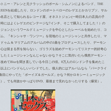
トニー・アレンと元クラッシュのポール・シムノンによるバンド、THE
D THE QUEENを結成したり、ロンドンのポートベローのレゲエとかカリプソ、サル
名店として知られるレコード屋、オネストジョン(一時日本人の店員の子
た時にはよくレゲエのビンテージな7インチ、そこで購入してました！）の
トジョンというワールドミュージックを中心としたレーベルを始めたり、コ
バム、『キンシャサ・ワンツー』を現地のミュージシャンと共作したり、マ
ドゥム & マリアムのアルバムの中の1曲をプロデュースしたり、デーモン
奇心は留まる所を知らない。ゴリラズを始めデーモンってリスナー的好奇心
有したミュージシャンなんじゃないかな？そこに気付いたら俄然デーモン・
改めてBlurを聞き直している今日この頃。8万人のロンドン子を集めたこ
像以上にバンドらしいバンドでした。個人的にはアルバムなら『パークライ
1曲目にやってた「ボーイズ＆ガールズ」かな？何かロキシーミュージック
）。でも何故かやっぱりDVD、最後まで見れなかったりする（爆笑）。