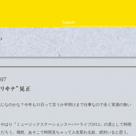
型破リヰナ
Search:
ライブ・イベント情報
SHOW LIVE REPORT
アヴ様のお部屋
対談
恋の新
07
じなのかな？今年も31日って言うか年明けまで仕事なので全く実感の無い
やはり『ミュージックステーションスーパーライブ2012』の凛として時雨
スだろう。偶然、あそこで時雨見ちゃって人生変わる奴、絶対いると思う。