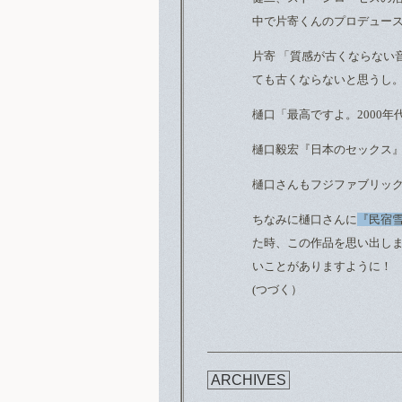
中で片寄くんのプロデュー
片寄 「質感が古くならない
ても古くならないと思うし
樋口「最高ですよ。2000年
樋口毅宏『日本のセックス
樋口さんもフジファブリッ
ちなみに樋口さんに
『民宿
た時、この作品を思い出し
いことがありますように！
(つづく）
ARCHIVES