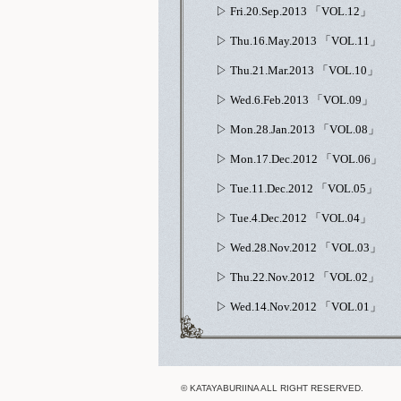
▷ Fri.20.Sep.2013 「VOL.12」
▷ Thu.16.May.2013 「VOL.11」
▷ Thu.21.Mar.2013 「VOL.10」
▷ Wed.6.Feb.2013 「VOL.09」
▷ Mon.28.Jan.2013 「VOL.08」
▷ Mon.17.Dec.2012 「VOL.06」
▷ Tue.11.Dec.2012 「VOL.05」
▷ Tue.4.Dec.2012 「VOL.04」
▷ Wed.28.Nov.2012 「VOL.03」
▷ Thu.22.Nov.2012 「VOL.02」
▷ Wed.14.Nov.2012 「VOL.01」
© KATAYABURIINA ALL RIGHT RESERVED.