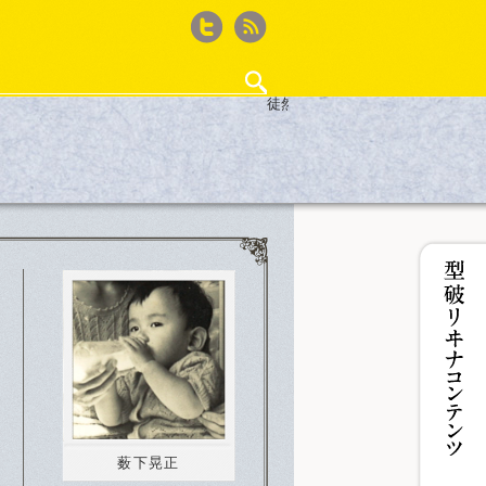
Twitter
feed
徒然ウィード
・作法
ゲーム再考
徒然ウィード
ザ50回転ズ
鈴木淳史の｢WEBサイト作るから何か書いて｣と
iPhone撮影記
カフェ・ド・Jカルパリ
ココノコレ
型破リヰナの輪
女王のコラ
薮下晃正