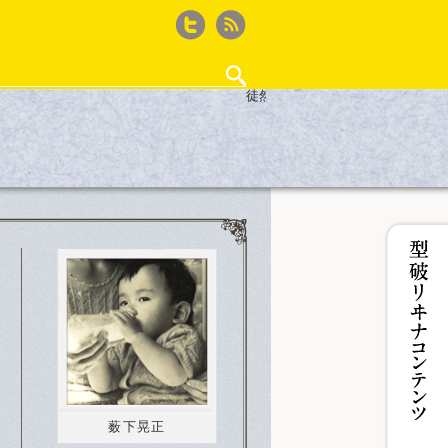
Twitter
feed
徒然ウィード
・作法
ゲーム再考
徒然ウィード
ザ50回転ズ
鈴木淳史の｢WEBサイト作るから何か書いて｣と
iPhone撮影記
カフェ・ド・Jカルパリ
ココノコレ
型破リヰナの輪
女王のコラ
薮下晃正