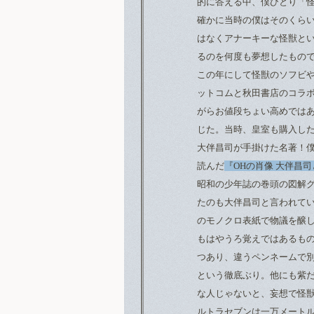
的に答える中、僕ひとり「
確かに当時の僕はそのくら
はなくアナーキーな怪獣と
るのを何度も夢想したもの
この年にして怪獣のソフビや
ットコムと秋田書店のコラ
がらお値段ちょい高めでは
じた。当時、皇室も購入し
大伴昌司が手掛けた名著！
読んだ
『OHの肖像 大伴昌
昭和の少年誌の巻頭の図解
たのも大伴昌司と言われて
のモノクロ表紙で物議を醸
もはやうろ覚えではあるもの
つあり、違うペンネームで
という徹底ぶり。他にも紫
な人じゃないと、妄想で怪
ルトラセブンは一万メート