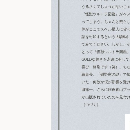
うるさくてしょうがないじ
『怪獣ウルトラ図鑑』がベ
ってしまう。ちゃんと照ら
伴がここでスベル星人に貸
話を封印するという大騒動
てみてください。しかし、
とって『怪獣ウルトラ図鑑』
GOLDな輝きを永遠に有し
喜び、格別です（笑）。ちな
編集長、「磯野家の謎」で
いた！何故か僕が影響を受
田祐一。さらに昨夜青山ブ
が出版されていたのを見付
（つづく）