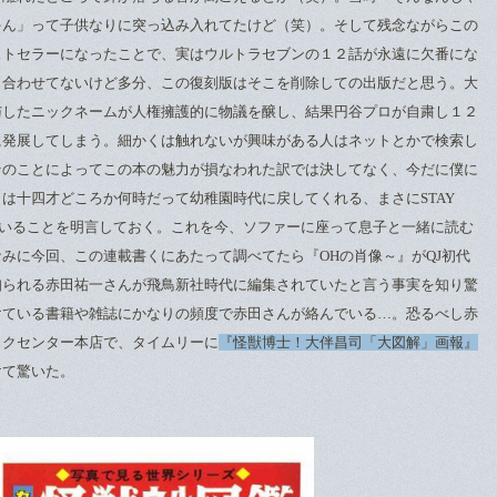
ゃん」って子供なりに突っ込み入れてたけど（笑）。そして残念ながらこの
ストセラーになったことで、実はウルトラセブンの１２話が永遠に欠番にな
し合わせてないけど多分、この復刻版はそこを削除しての出版だと思う。大
与したニックネームが人権擁護的に物議を醸し、結果円谷プロが自粛し１２
に発展してしまう。細かくは触れないが興味がある人はネットとかで検索し
そのことによってこの本の魅力が損なわれた訳では決してなく、今だに僕に
は十四才どころか何時だって幼稚園時代に戻してくれる、まさにSTAY
ていることを明言しておく。これを今、ソファーに座って息子と一緒に読む
みに今回、この連載書くにあたって調べてたら『OHの肖像～』がQJ初代
知られる赤田祐一さんが飛鳥新社時代に編集されていたと言う事実を知り驚
けている書籍や雑誌にかなりの頻度で赤田さんが絡んでいる…。恐るべし赤
ックセンター本店で、タイムリーに
『怪獣博士！大伴昌司「大図解」画報』
けて驚いた。