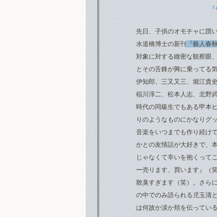
『
先日、子供のオモチャに躓
水道橋博士の新刊
『藝人春
対象に対する緻密な観察眼
とその舌鋒が興に乗ってる
伊知郎、三又又三、堀江貴
稲川淳二、松本人志、北野武
時代の同級生でもある甲本
りのようなものにかなりグ
音楽をいつまでも作り続け
かとの友情話が大好きで、
じゃなくて辛いを抱くって
ー売ります、買います』（
散臭すぎます（笑）。さら
の中でのみ語られる児玉清
は何故か涙か頬を伝ってい