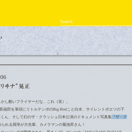
型破リヰナ
Search:
ライブ・イベント情報
SHOW LIVE REPORT
アヴ様のお部屋
対談
恋の新
06
しかし酷いフライヤーだな、これ（笑）。
の店長福田を筆頭にリトルテンポのBig Birdこと白水、サイレントポエツの下
rdsの藤原くん、そして幻のザ・クラッシュ日本公演のドキュメント写真集
『ザ・ク
知られる我等が大先輩、カメラマンの菊池昇さん！