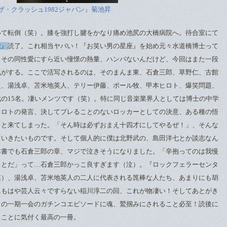
ザ・クラッシュ1982ジャパン』菊池昇
いて転倒（笑）。膝を強打し腱をかなり痛め池尻の大橋病院へ。待合室にて
秋』
読了。これ相当ヤバい！『お笑い男の星座』を始め元々水道橋博士って
、その同性愛にすら近い憧憬の熱量、ハンパないんだけど、今回はまた一段
気がする。ここで活写されるのは、そのまんま東、石倉三郎、草野仁、古館
史、湯浅卓、苫米地英人、テリー伊藤、ポール牧、甲本ヒロト、爆笑問題、
の15名。凄いメンツです（笑）。特に同じ音楽業界人としては博士の中学
ヒロトの発言、決してブレることのないロッカーとしての決意、ある種の悟
ッと来てしまった。「そん時は必ずおまえ十四才にしてやるぜ！」、そんな
ていきたいものです。そして個人的に僕は北野武の、島田洋七とか談志なん
本書でも石倉三郎の章、マジで泣きそうになりました。「辛抱ってのは我慢
ことだ」って…石倉三郎かっこ良すぎます（泣）。『ロックフェラーセンタ
笑）、湯浅卓、苫米地英人の二人に代表される箆棒な人たち、あまりにも胡
にもはや芸人云々ですらない稲川淳二の回、これが物凄い！そしてあとがき
との一期一会のガチンコエピソードに魂、鷲掴みにされること必至！読後に
ることに気付く最高の一冊。