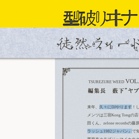
VOL.
TSUREZURE WEED
来年、
久々にDJやります
！
メンツは三宿Kong Tong
田くん、zelone reco
ラッシュ1982ジャパン』
で