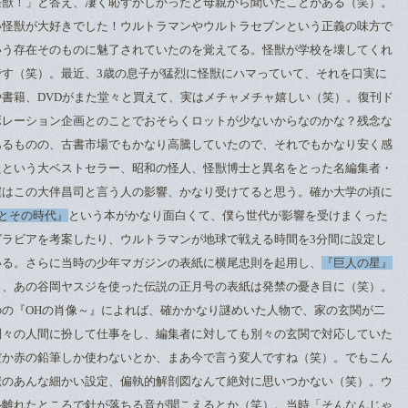
怪獣！」と答え、凄く恥ずかしかったと母親から聞いたことがある（笑）。
い怪獣が大好きでした！ウルトラマンやウルトラセブンという正義の味方で
いう存在そのものに魅了されていたのを覚えてる。怪獣が学校を壊してくれ
です（笑）。最近、3歳の息子が猛烈に怪獣にハマっていて、それを口実に
書籍、DVDがまた堂々と買えて、実はメチャメチャ嬉しい（笑）。復刊ド
ボレーション企画とのことでおそらくロットが少ないからなのかな？残念な
あるものの、古書市場でもかなり高騰していたので、それでもかなり安く感
たという大ベストセラー、昭和の怪人、怪獣博士と異名をとった名編集者・
僕はこの大伴昌司と言う人の影響、かなり受けてると思う。確か大学の頃に
司とその時代』
という本がかなり面白くて、僕ら世代が影響を受けまくった
グラビアを考案したり、ウルトラマンが地球で戦える時間を3分間に設定し
いる。さらに当時の少年マガジンの表紙に横尾忠則を起用し、
『巨人の星』
し、あの谷岡ヤスジを使った伝説の正月号の表紙は発禁の憂き目に（笑）。
の『OHの肖像～』によれば、確かかなり謎めいた人物で、家の玄関が二
別々の人間に扮して仕事をし、編集者に対しても別々の玄関で対応していた
だか赤の鉛筆しか使わないとか、まあ今で言う変人ですね（笑）。でもこん
獣のあんな細かい設定、偏執的解剖図なんて絶対に思いつかない（笑）。ウ
ル離れたところで針が落ちる音が聞こえるとか（笑）。当時「そんなんじゃ