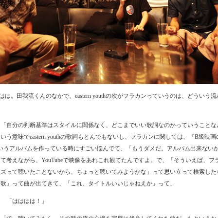
ははは。田我流くんのなかで、eastern youthの次がフラカンっていうのは、どういう
？
「自分の判断基準はスタイルに関係なく、どこまでいい歌詞なのかっていうことな
いう意味でeastern youthの歌詞もとんでもないし、フラカンに関しては、『B級映
ていうアルバムを作っている時にすごい悩んでて、「もうダメだ。アルバム出来ない
て考えながら、YouTubeで映像をあれこれ観てたんですよ。で、「そういえば、フ
ーズって聴いたことないから、ちょっと聴いてみようかな」って思い立って検索した
賛歌」って曲が出てきて、「これ、タイトルいいじゃねえか」って」
ワ
「はははは！」