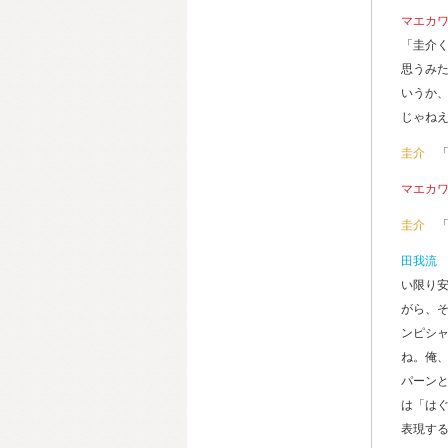
マエカ
「圭介
思うみ
いうか
じゃね
圭介
マエカ
圭介
田我流
い限り
がら、
ンピシ
ね。俺
パーン
は「は
表現す