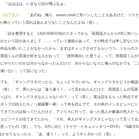
ワ
「はははは。いきなり話が飛ぶなぁ」
介（以下圭介）
「あのね、俺ら、eastern youthと対バンしたこともあるけど、リス
ernから俺らっていう流れはあんまりないことなんだよね（笑）」
ワ
「話を整理すると、LIQUIDROOMのスタッフから「田我流さんから9月に対バ
いかという話がありまして……」っていう連絡があって。その時点では申し訳ないけ
の作品を聴いたことがなかったから、まずはチェックさせてもらいつつ、うちらのス
田我流くんの音楽が好きな人がおって、「絶対面白いと思うよ」って。田我流くんが
緒にやりたいのかは分からなかったんだけど、分からないなりに俺らのなかでも「こ
に違いない」って話になった」
「でも、「ギャングスタだったら、ちょっとマズいから、ギャングスタかどうか確認
て（笑）。で、周りからは「違う違う！」って言われたんだけど、田我流くんの写真
やっぱり、ギャングスタなんじゃないの？」って（笑）。実は話をもらった時点です
プホップの詩人たち』（都築響一著）って本を読んでて、その本のインタビューにト
出てきてたのは知ってたんだけど、アメリカに行って、会った黒人が麻薬の売人だっ
うエピソードが出てきてたから、「それ、本人がギャングスタじゃないって言ってる
思ってたの（笑）。でも、6月に出た（ライヴ・ドキュメンタリーDVD）『B級TOU
を観させてもらったら、「あ、違う！」って、ようやく分かった（笑）」