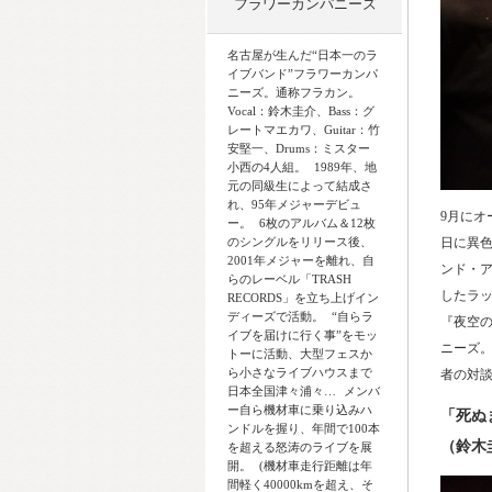
フラワーカンパニーズ
名古屋が生んだ“日本一のラ
イブバンド”フラワーカンパ
ニーズ。通称フラカン。
Vocal：鈴木圭介、Bass：グ
レートマエカワ、Guitar：竹
安堅一、Drums：ミスター
小西の4人組。 1989年、地
元の同級生によって結成さ
れ、95年メジャーデビュ
9月にオ
ー。 6枚のアルバム＆12枚
のシングルをリリース後、
日に異
2001年メジャーを離れ、自
ンド・
らのレーベル「TRASH
したラッ
RECORDS」を立ち上げイン
ディーズで活動。 “自らラ
『夜空
イブを届けに行く事”をモッ
ニーズ
トーに活動、大型フェスか
ら小さなライブハウスまで
者の対
日本全国津々浦々… メンバ
ー自ら機材車に乗り込みハ
「死ぬ
ンドルを握り、年間で100本
（鈴木
を超える怒涛のライブを展
開。 (機材車走行距離は年
間軽く40000kmを超え、そ