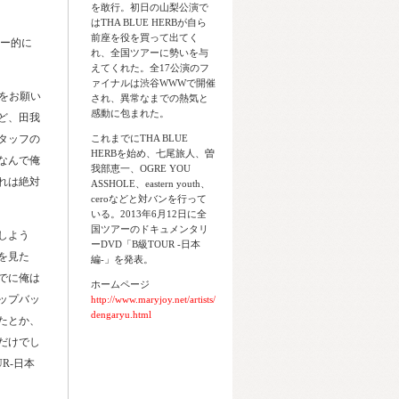
を敢行。初日の山梨公演で
はTHA BLUE HERBが自ら
前座を役を買って出てく
ナー的に
れ、全国ツアーに勢いを与
えてくれた。全17公演のフ
ァイナルは渋谷WWWで開催
ンをお願い
され、異常なまでの熱気と
感動に包まれた。
ど、田我
タッフの
これまでにTHA BLUE
HERBを始め、七尾旅人、曽
なんで俺
我部恵一、OGRE YOU
れは絶対
ASSHOLE、eastern youth、
ceroなどと対バンを行って
いる。2013年6月12日に全
国ツアーのドキュメンタリ
しよう
ーDVD「B級TOUR -日本
を見た
編-」を発表。
でに俺は
ホームページ
ップバッ
http://www.maryjoy.net/artists/
dengaryu.html
たとか、
だけでし
R-日本