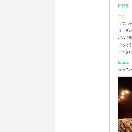
田我流
圭介
ップホ
り、笑
バム『B
でもそ
ってき
田我流
まって