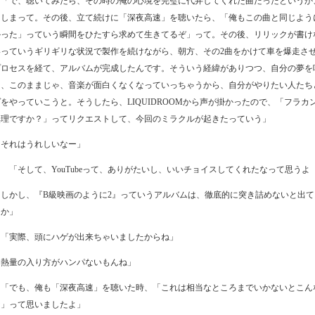
「で、聴いてみたら、その時の俺の心境を完璧に代弁してくれた曲だったというか
てしまって。その後、立て続けに「深夜高速」を聴いたら、「俺もこの曲と同じよう
かった」っていう瞬間をひたすら求めて生きてるぞ」って。その後、リリックが書け
いっていうギリギリな状況で製作を続けながら、朝方、その2曲をかけて車を爆走さ
プロセスを経て、アルバムが完成したんです。そういう経緯がありつつ、自分の夢を
と、このままじゃ、音楽が面白くなくなっていっちゃうから、自分がやりたい人たち
をやっていこうと。そうしたら、LIQUIDROOMから声が掛かったので、「フラカ
無理ですか？」ってリクエストして、今回のミラクルが起きたっていう」
「それはうれしいなー」
ワ
「そして、YouTubeって、ありがたいし、いいチョイスしてくれたなって思うよ
「しかし、『B級映画のように2』っていうアルバムは、徹底的に突き詰めないと出て
うか」
「実際、頭にハゲが出来ちゃいましたからね」
「熱量の入り方がハンパないもんね」
「でも、俺も「深夜高速」を聴いた時、「これは相当なところまでいかないとこん
な」って思いましたよ」