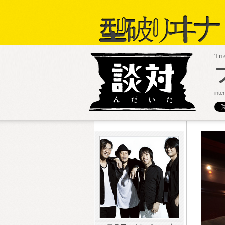
Tu
int