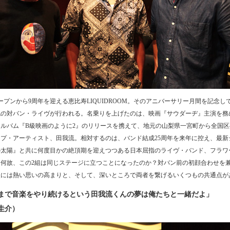
ープンから9周年を迎える恵比寿LIQUIDROOM。そのアニバーサリー月間を記念して
色の対バン・ライヴが行われる。名乗りを上げたのは、映画『サウダーヂ』主演を務
アルバム『B級映画のように2』のリリースを携えて、地元の山梨県一宮町から全国区
プ・アーティスト、田我流。相対するのは、バンド結成25周年を来年に控え、最新
の太陽』と共に何度目かの絶頂期を迎えつつある日本屈指のライヴ・バンド、フラワ
。何故、この2組は同じステージに立つことになったのか？対バン前の初顔合わせを
談には熱い思いの高まりと、そして、深いところで両者を繋げるいくつもの共通点が
まで音楽をやり続けるという田我流くんの夢は俺たちと一緒だよ」
圭介）