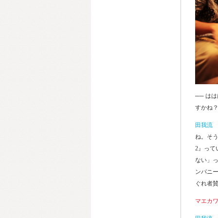
── は
すかね
田我流
ね。そう
2』っ
ない」っ
ンパニ
ぐれ者
マエカ