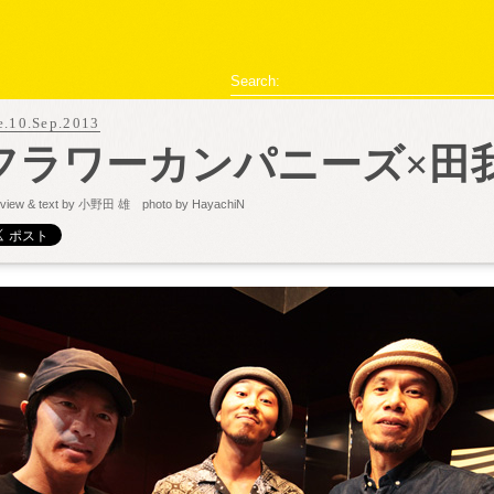
型破リヰナ
Search:
e.10.Sep.2013
フラワーカンパニーズ×田
erview & text by 小野田 雄 photo by HayachiN
ライブ・イベント情報
SHOW LIVE REPORT
アヴ様のお部屋
対談
恋の新