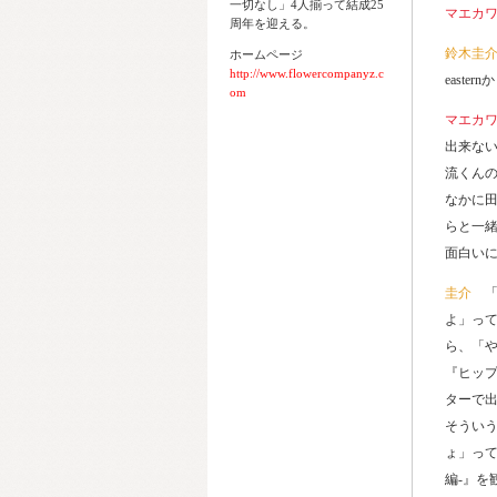
一切なし」4人揃って結成25
マエカ
周年を迎える。
鈴木圭
ホームページ
http://www.flowercompanyz.c
east
om
マエカ
出来な
流くん
なかに
らと一
面白い
圭介
よ」っ
ら、「
『ヒッ
ターで
そうい
ょ」って
編-』