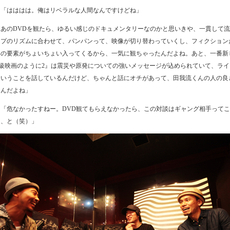
「はははは。俺はリベラルな人間なんですけどね」
「あのDVDを観たら、ゆるい感じのドキュメンタリーなのかと思いきや、一貫して
ップのリズムに合わせて、パンパンって、映像が切り替わっていくし、フィクション
いの要素がちょいちょい入ってくるから、一気に観ちゃったんだよね。あと、一番新
級映画のように2』は震災や原発についての強いメッセージが込められていて、ライ
ういうことを話しているんだけど、ちゃんと話にオチがあって、田我流くんの人の良
たんだよね」
「危なかったすねー。DVD観てもらえなかったら、この対談はギャング相手って
た、と（笑）」