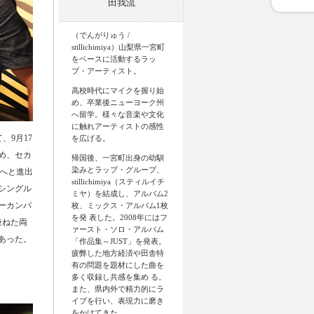
田我流
（でんがりゅう /
stillichimiya）山梨県一宮町
をベースに活動するラッ
プ・アーティスト。
高校時代にマイクを握り始
め、卒業後ニューヨーク州
へ留学。様々な音楽や文化
に触れアーティストの感性
、9月17
を広げる。
め、セカ
帰国後、一宮町出身の幼馴
染みとラップ・グループ、
へと進出
stillichimiya（スティルイチ
シングル
ミヤ）を結成し、アルバム2
ーカンパ
枚、ミックス・アルバム1枚
を発 表した。2008年にはフ
兼ねた両
ァースト・ソロ・アルバム
あった。
「作品集～JUST」を発表。
疲弊した地方経済や田舎特
有の問題を題材にした曲を
多く収録し共感を集め る。
また、県内外で精力的にラ
イブを行い、表現力に磨き
をかけてきた。