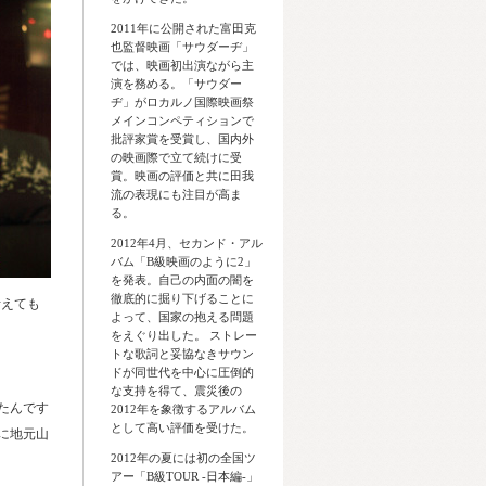
2011年に公開された富田克
也監督映画「サウダーヂ」
では、映画初出演ながら主
演を務める。「サウダー
ヂ」がロカルノ国際映画祭
メインコンペティションで
批評家賞を受賞し、国内外
の映画際で立て続けに受
賞。映画の評価と共に田我
流の表現にも注目が高ま
る。
2012年4月、セカンド・アル
バム「B級映画のように2」
を発表。自己の内面の闇を
徹底的に掘り下げることに
考えても
よって、国家の抱える問題
をえぐり出した。 ストレー
トな歌詞と妥協なきサウン
ドが同世代を中心に圧倒的
な支持を得て、震災後の
たんです
2012年を象徴するアルバム
として高い評価を受けた。
月に地元山
2012年の夏には初の全国ツ
アー「B級TOUR -日本編-」