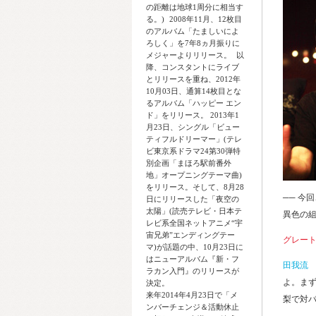
の距離は地球1周分に相当す
る。) 2008年11月、12枚目
のアルバム「たましいによ
ろしく」を7年8ヵ月振りに
メジャーよりリリース。 以
降、コンスタントにライブ
とリリースを重ね、2012年
10月03日、通算14枚目とな
るアルバム「ハッピー エン
ド」をリリース。 2013年1
月23日、シングル「ビュー
ティフルドリーマー」(テレ
ビ東京系ドラマ24第30弾特
別企画「まほろ駅前番外
地」オープニングテーマ曲)
をリリース。そして、8月28
── 今
日にリリースした「夜空の
太陽」(読売テレビ・日本テ
異色の
レビ系全国ネットアニメ“宇
宙兄弟”エンディングテー
グレー
マ)が話題の中、10月23日に
はニューアルバム『新・フ
田我流
ラカン入門』のリリースが
よ。まず
決定。
来年2014年4月23日で「メ
梨で対
ンバーチェンジ＆活動休止