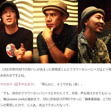
回、LIQUIDROOMでの対バンが決まった田我流くんとフラワーカンパニーズはどう
組み合わせですよね。
トマエカワ（以下マエカワ）
「明らかに、そうですね（笑）」
「でも、自分がフラワーカンパニーズとやりたくて、今回、声を掛けさせてもらっ
、俺はeastern youthが超好きで、3月に渋谷QUATTROでやった「極東最前線」と7
バンが実現したので、じゃあ、次はフラカンだなって」