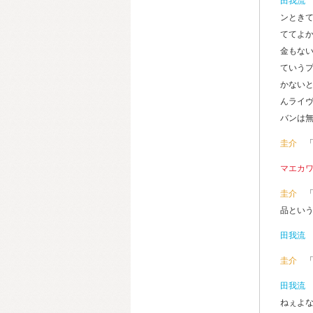
田我流
ンとき
ててよ
金もな
ていう
かない
んライヴ
バンは
圭介
マエカ
圭介
品とい
田我流
圭介
田我流
ねぇよ