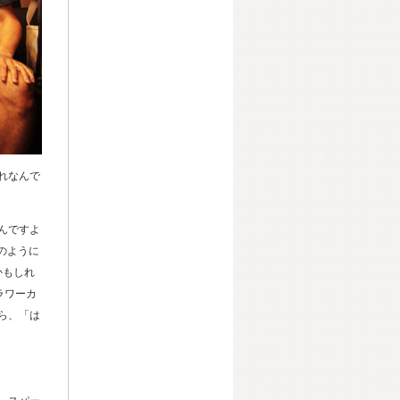
流れなんで
んですよ
画のように
かもしれ
ラワーカ
ら、「は