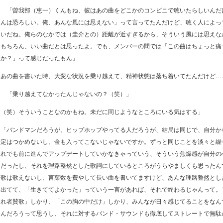
ワ
「曽我部（恵一）くんもね、彼はあの曲をどこかのコンビニで聴いたらしいんだ
くんは恐ろしい。俺、あんな風には思えない」って言ってたんだけど、聴く人によっ
たいだね。俺らのなかでは（圭介との）距離が近すぎるから、そういう風には思えな
、もちろん、いい曲だとは思ったよ。でも、メンバーの間では「この曲はちょっと痛
えか？」って感じだったもん」
「あの曲を書いた時、大変な状況を乗り越えて、精神状態は落ち着いてたんだけど…
ワ
「乗り越えてなかったんじゃないの？（笑）」
「（笑）そういうことなのかもね。未だに同じようなところにいる気はする」
「バンドマンだろうが、ヒップホップやってる人だろうが、結局は同じで、自分か
安定はつかめないし、金も入ってこないじゃないですか。ずっと同じことを淡々と繰
それでも前に進んでアップデートしていかなきゃっていう、そういう焦燥感が自分の
ャだったし、それを理路整然とした歌詞にしているところがうらやましくも思ったん
、歌は歌えないし、言葉数を費やして長い曲を書いてますけど、あんな理路整然とし
と出てて、「生きててよかった」っていう一言があれば、それで終わるじゃんって。
ぐれ者賛歌」しかり、「この胸の中だけ」しかり、みんなが日々感じてることをなん
るんだろうって思うし、それに対するバンド・サウンドも徹底してストレートで無駄