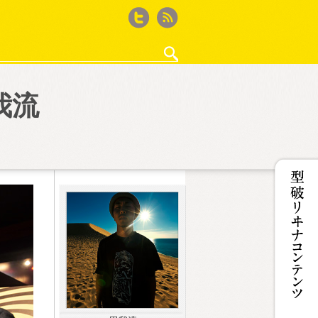
Twitter
feed
我流
・作法
ゲーム再考
徒然ウィード
ザ50回転ズ
鈴木淳史の｢WEBサイト作るから何か書いて｣と
iPhone撮影記
カフェ・ド・Jカルパリ
ココノコレ
型破リヰナの輪
女王のコラ