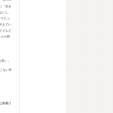
、スパー
に「生き
ないし、
せてたっ
叶えてい
とどんど
ンとの対
（笑）」
こない作
な曲書け