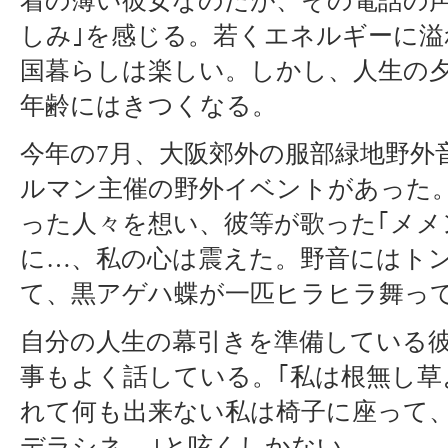
着の薄い彼女なのだが、その電話の声
しみ｣を感じる。若くエネルギーに溢
国暮らしは楽しい。しかし、人生の
年齢にはきつくなる。
今年の7月、大阪郊外の服部緑地野外
ルマン主催の野外イベントがあった
った人々を想い、彼等が歌った｢メメ
に…、私の心は震えた。野音にはト
て、黒アゲハ蝶が一匹ヒラヒラ舞っ
自分の人生の幕引きを準備している
事もよく話している。｢私は根無し草
れて何も出来ない私は椅子に座って、
デラシネ…｣と呟くしかない。