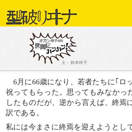
型破リヰナ
鈴木玲子
文 ：
6月に66歳になり、若者たちに｢ロ
祝ってもらった。思ってもみなかっ
したものだが、逆から言えば、終焉
訳である。
私には今まさに終焉を迎えようとし