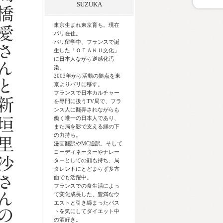
SUZUKA
東京生まれ東京育ち。現在
パリ在住。
パリ留学中、フランスで誕
生した「ＯＴＡＫＵ文化」
に日本人ながら逆感化汚
染。
2003年から活動の拠点を東
京よりパリに移す。
フランスで日本カルチャー
を専門に扱うTV局で、フラ
ンス人に翻弄されながらも
働く唯一の日本人であり、
また局を影で支える縁の下
の力持ち。
漫画翻訳やMC通訳、そして
コーディネーターやナレー
ターとしての顔も持ち、局
タレントにとどまらず多方
面でも活躍中。
フランスでの食生活によっ
て変化成長した、豊満なウ
エストと引き締まったバス
トを気にしてダイエット中
の酒好き。