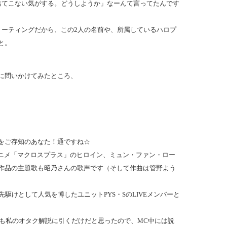
出てこない気がする。どうしようか」なーんて言ってたんです
ミーティングだから、この2人の名前や、所属しているハロプ
と。
に問いかけてみたところ、
をご存知のあなた！通ですね☆
アニメ「マクロスプラス」のヒロイン、ミュン・ファン・ロー
作品の主題歌も昭乃さんの歌声です（そして作曲は管野よう
駆けとして人気を博したユニットPYS・SのLIVEメンバーと
人も私のオタク解説に引くだけだと思ったので、MC中には説