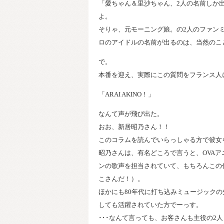
「愛ちゃん＆里沙ちゃん、2人の名前しか
よ。
そりゃ、元モーニング娘。の2人のファン
ロのアイドルの名前が出るのは、当然のこ
で。
本番を迎え、実際にこの質問をフランス人
「ARAI AKINO！」
なんて声が飛び出た。
おお、新居昭乃さん！！
このコラムを読んでいらっしゃる方で彼女
昭乃さんは、有名どころで言うと、OVA
ンの歌声を担当されていて、もちろんこの
こさんだ！）。
ほかにも80年代に打ち込みミュージックの先
しても活躍されていた方でーっす。
･･･なんて言っても、お客さんも主役の2