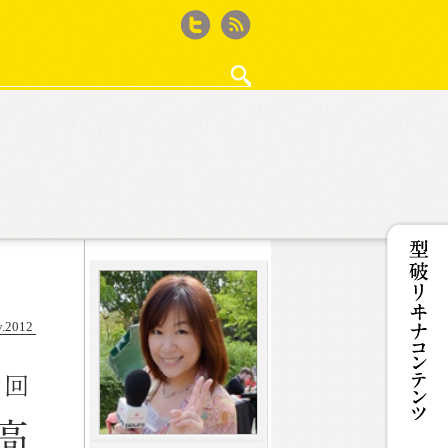
Twitter
feed
・作法
ゲーム再考
徒然ウィード
ザ50回転ズ
鈴木淳史の｢WEBサイト作るから何か書いて｣と
iPhone撮影記
カフェ・ド・Jカルパリ
ココノコレ
型破リヰナの輪
女王のコラ
v.2012