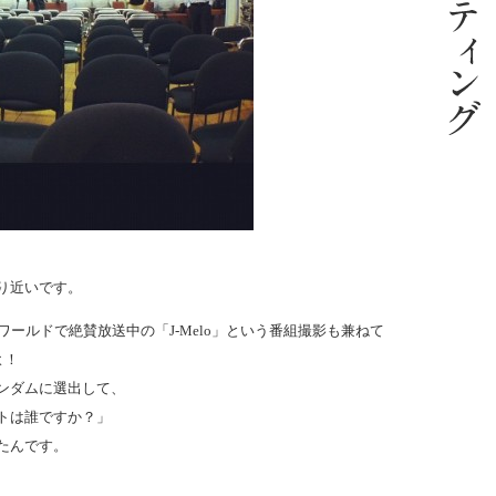
り近いです。
ワールドで絶賛放送中の「J-Melo」という番組撮影も兼ねて
よ！
ンダムに選出して、
トは誰ですか？」
たんです。