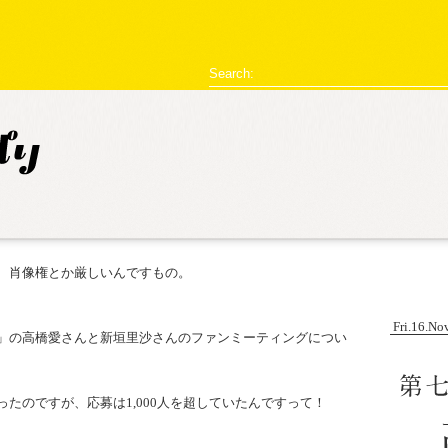
型破リヰナ
Search:
ライブ・イベント情報
SHOW LIVE REPORT
アヴ様のお部屋
対談
恋の新
、肖像権とか厳しいんですもの。
！
Fri.16.No
」の高橋愛さんと新垣里沙さんのファンミーティングについ
たのですが、応募は1,000人を超していたんですって！