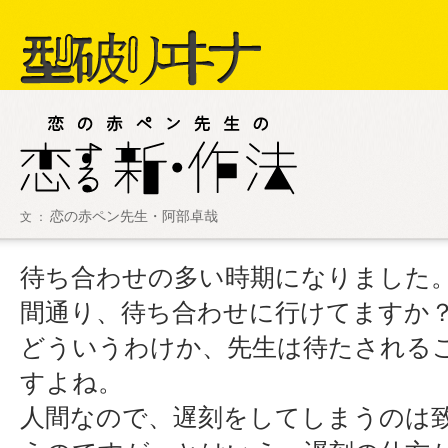
型破リヰナ
恋の赤ペン先生・阿部卓哉
文 ：
ライブ・イベント情報
SHOW LIVE R
アヴ様
待ち合わせの多い時期になりました
間通り、待ち合わせに行けてますか
どういうわけか、先生は待たされる
すよね。
人間なので、遅刻をしてしまうのは