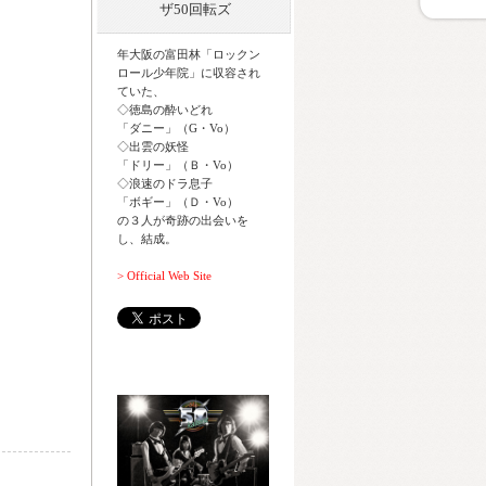
ザ50回転ズ
年大阪の富田林「ロックン
ロール少年院」に収容され
ていた、
◇徳島の酔いどれ
「ダニー」（G・Vo）
◇出雲の妖怪
「ドリー」（Ｂ・Vo）
◇浪速のドラ息子
「ボギー」（Ｄ・Vo）
の３人が奇跡の出会いを
し、結成。
> Official Web Site