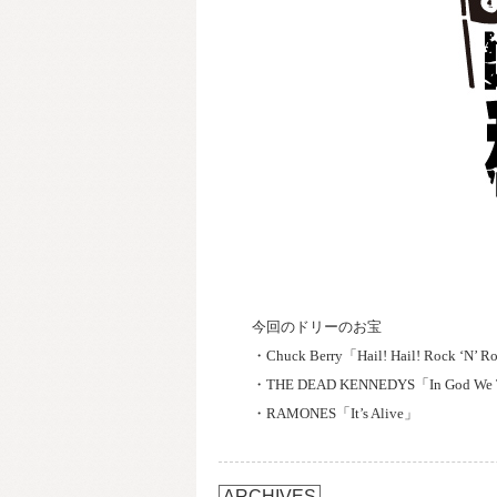
今回のドリーのお宝
・Chuck Berry「Hail! Hail! Rock ‘N’ R
・THE DEAD KENNEDYS「In God We Tru
・RAMONES「It’s Alive」
ARCHIVES