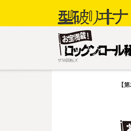
ザ50回転ズ
【第