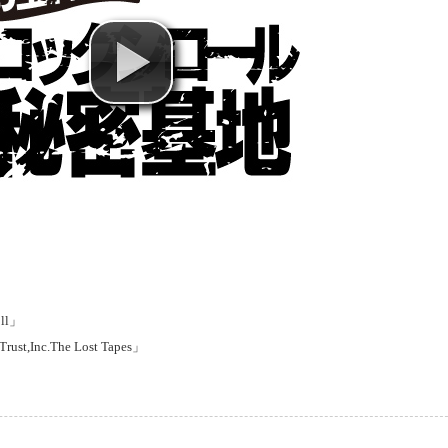
oll」
st,Inc.The Lost Tapes」