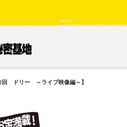
型破リヰナ
Search:
ライブ・イベント情報
SHOW LIVE REPORT
アヴ様のお部屋
対談
恋の新
2回 ドリー ～ライブ映像編～】