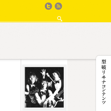
Twitter
feed
・作法
ゲーム再考
徒然ウィード
ザ50回転ズ
鈴木淳史の｢WEBサイト作るから何か書いて｣と
iPhone撮影記
カフェ・ド・Jカルパリ
ココノコレ
型破リヰナの輪
女王のコラ